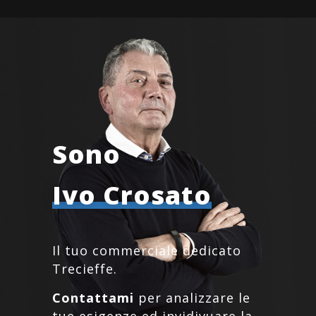
Sono
Ivo Crosato
Il tuo commerciale dedicato
Trecieffe.
Contattami
per analizzare le
tue esigenze ed invidivuare la