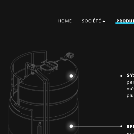
HOME
SOCIÉTÉ
PRODU
SY
pe
mé
plu
RE
gr