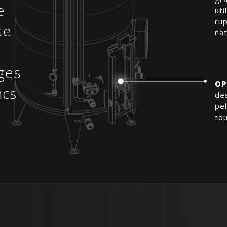
e
uti
ru
te
nat
uges
OP
ncs
de
pel
to