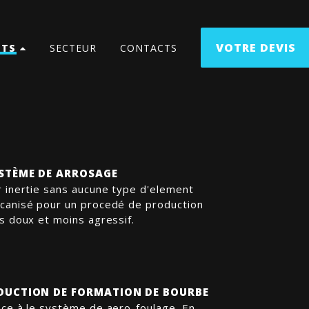
VOTRE DEVIS
ITS
SECTEUR
CONTACTS
STÈME DE ARROSAGE
r inertie sans aucune type d'element
canisé pour un procedé de production
s doux et moins agressif.
DUCTION DE FORMATION DE BOURBE
ace à le système de aero-foulage. En