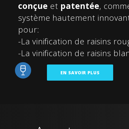
conçue
et
patentée
, comm
système hautement innovan
pour:
-La vinification de raisins ro
-La vinification de raisins bla
EN SAVOIR PLUS